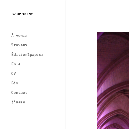
À venir
Travaux
Édition&papier
En +
CV
Bio
Contact
j’a*me