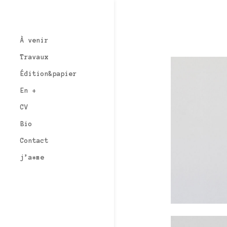
À venir
Travaux
Édition&papier
En +
CV
Bio
Contact
j’a*me