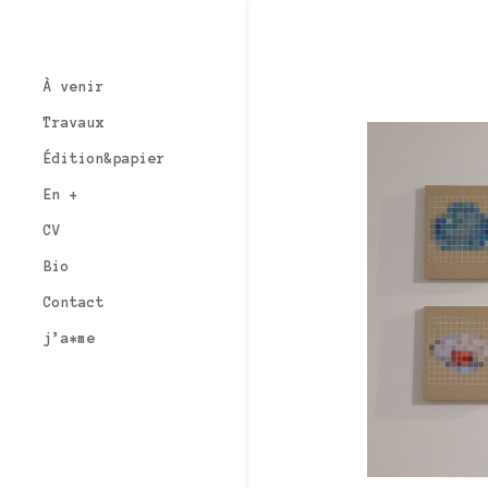
À venir
Travaux
Édition&papier
En +
CV
Bio
Contact
j’a*me